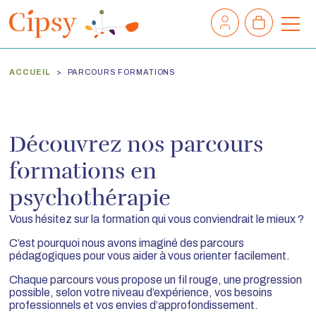
Mon
Mon
compte
panier
M
e
n
ACCUEIL
PARCOURS FORMATIONS
u
Découvrez nos parcours
formations en
psychothérapie
Vous hésitez sur la formation qui vous conviendrait le mieux ?
C’est pourquoi nous avons imaginé des parcours
pédagogiques pour vous aider à vous orienter facilement.
Chaque parcours vous propose un fil rouge, une progression
possible, selon votre niveau d’expérience, vos besoins
professionnels et vos envies d’approfondissement.