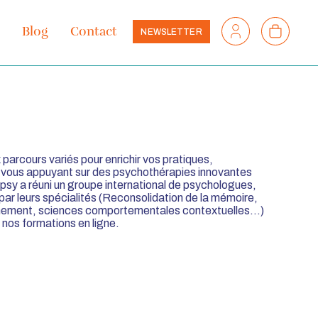
Mon
Mon
Blog
Contact
NEWSLETTER
compte
panier
arcours variés pour enrichir vos pratiques,
n vous appuyant sur des psychothérapies innovantes
ipsy a réuni un groupe international de psychologues,
r leurs spécialités (Reconsolidation de la mémoire,
achement, sciences comportementales contextuelles…)
 nos formations en ligne.