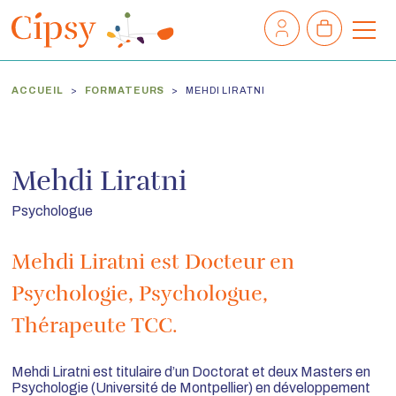
Mon
Mon
compte
panier
M
e
n
ACCUEIL
FORMATEURS
MEHDI LIRATNI
u
Mehdi Liratni
Psychologue
Mehdi Liratni est Docteur en
Psychologie, Psychologue,
Thérapeute TCC.
Mehdi Liratni est titulaire d’un Doctorat et deux Masters en
Psychologie (Université de Montpellier) en développement