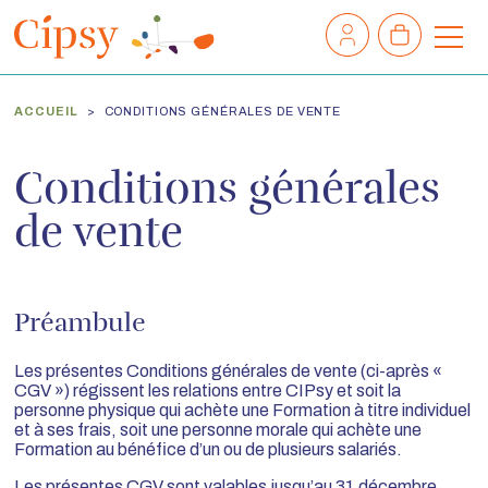
Mon
Mon
compte
panier
M
e
n
ACCUEIL
CONDITIONS GÉNÉRALES DE VENTE
u
Conditions générales
de vente
Préambule
Les présentes Conditions générales de vente (ci-après «
CGV ») régissent les relations entre CIPsy et soit la
personne physique qui achète une Formation à titre individuel
et à ses frais, soit une personne morale qui achète une
Formation au bénéfice d’un ou de plusieurs salariés.
Les présentes CGV sont valables jusqu’au 31 décembre