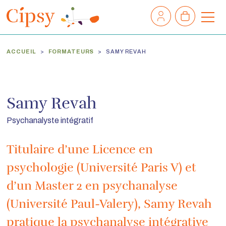
Mon
Mon
compte
panier
M
e
n
ACCUEIL
FORMATEURS
SAMY REVAH
u
Samy Revah
Psychanalyste intégratif
Titulaire d’une Licence en
psychologie (Université Paris V) et
d’un Master 2 en psychanalyse
(Université Paul-Valery), Samy Revah
pratique la psychanalyse intégrative