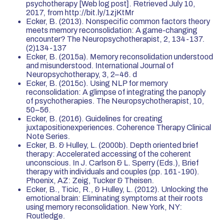
psychotherapy [Web log post]. Retrieved July 10,
2017, from http://bit.ly/1zjKtMr
Ecker, B. (2013). Nonspecific common factors theory
meets memory reconsolidation: A game-changing
encounter? The Neuropsychotherapist, 2, 134-137.
(2)134-137
Ecker, B. (2015a). Memory reconsolidation understood
and misunderstood. International Journal of
Neuropsychotherapy, 3, 2–46. d
Ecker, B. (2015c). Using NLP for memory
reconsolidation: A glimpse of integrating the panoply
of psychotherapies. The Neuropsychotherapist, 10,
50–56.
Ecker, B. (2016). Guidelines for creating
juxtapositionexperiences. Coherence Therapy Clinical
Note Series.
Ecker, B. & Hulley, L. (2000b). Depth oriented brief
therapy: Accelerated accessing of the coherent
unconscious. In J. Carlson & L. Sperry (Eds.), Brief
therapy with individuals and couples (pp. 161-190).
Phoenix, AZ: Zeig, Tucker & Theisen.
Ecker, B., Ticic, R., & Hulley, L. (2012). Unlocking the
emotional brain: Eliminating symptoms at their roots
using memory reconsolidation. New York, NY:
Routledge.