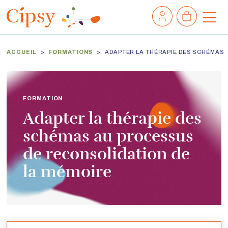
Mon
Mon
compte
panier
M
e
n
ACCUEIL
FORMATIONS
ADAPTER LA THÉRAPIE DES SCHÉMAS 
u
FORMATION
Adapter la thérapie des
schémas au processus
de reconsolidation de
la mémoire