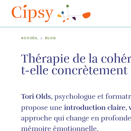
THÉRAPIE DE LA COHÉRENCE, COMMENT FONCTIONNE-T-E
ACCUEIL
BLOG
Thérapie de la coh
t-elle concrètement 
Tori Olds
, psychologue et format
introduction claire,
propose une
approche qui change en profondeur
mémoire émotionnelle.